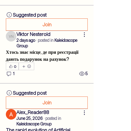
Suggested post
Join
Viktor Nesteroid
Viktor Nesteroid
2 days ago
·
posted in
Kaleidoscope
Group
Хтось знає місце, де при реєстрації 
дають подарунок на рахунок?
0
1
5
Suggested post
Join
Alex_Reader88
June 25, 2026
·
posted in
Kaleidoscope Group
The rapid evolution of Artificial 