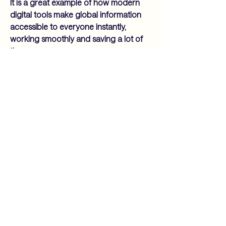
It is a great example of how modern 
digital tools make global information 
accessible to everyone instantly, 
working smoothly and saving a lot of 
time.
0
0
8
Suggested post
Join
Dasha Shaydenkova
June 14, 2026
·
posted in
Kaleidoscope Group
Development of Mobile Solutions
in Entertainment Industries
Mobile technology has transformed 
the entertainment industry by 
providing users with access to content 