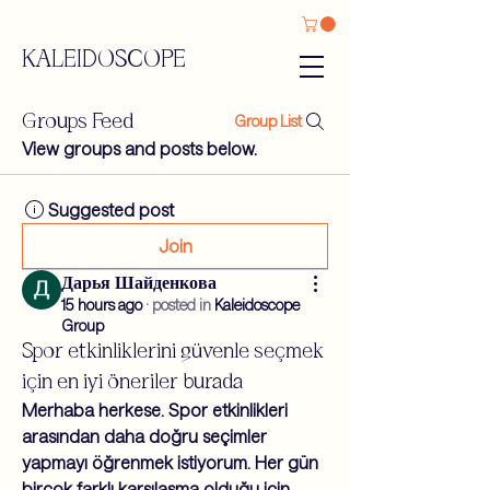
KALEIDOSCOPE
Groups Feed
Group List
View groups and posts below.
Suggested post
Join
Дарья Шайденкова
15 hours ago
·
posted in
Kaleidoscope
Group
Spor etkinliklerini güvenle seçmek
için en iyi öneriler burada
Merhaba herkese. Spor etkinlikleri 
arasından daha doğru seçimler 
yapmayı öğrenmek istiyorum. Her gün 
birçok farklı karşılaşma olduğu için 